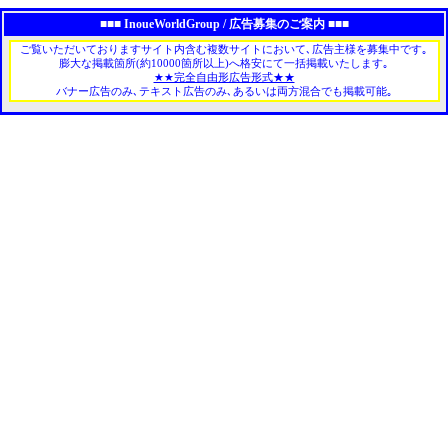
■■■ InoueWorldGroup / 広告募集のご案内 ■■■
ご覧いただいておりますサイト内含む複数サイトにおいて､広告主様を募集中です｡
膨大な掲載箇所(約10000箇所以上)へ格安にて一括掲載いたします｡
★★完全自由形広告形式★★
バナー広告のみ､テキスト広告のみ､あるいは両方混合でも掲載可能｡